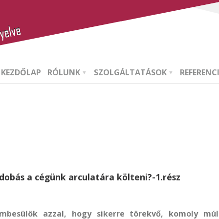
KEZDŐLAP
RÓLUNK
SZOLGÁLTATÁSOK
REFERENC
obás a cégünk arculatára költeni?-1.rész
embesülök azzal, hogy sikerre törekvő, komoly múl