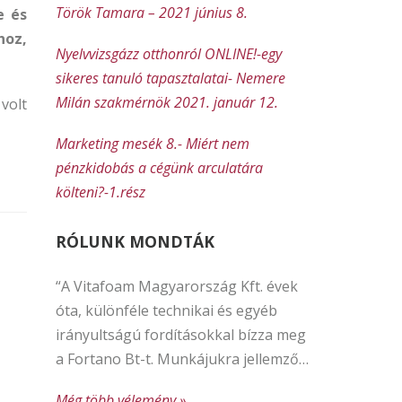
Török Tamara – 2021 június 8.
e és
hoz,
Nyelvvizsgázz otthonról ONLINE!-egy
sikeres tanuló tapasztalatai- Nemere
Milán szakmérnök 2021. január 12.
volt
Marketing mesék 8.- Miért nem
pénzkidobás a cégünk arculatára
költeni?-1.rész
RÓLUNK MONDTÁK
“A Vitafoam Magyarország Kft. évek
óta, különféle technikai és egyéb
irányultságú fordításokkal bízza meg
a Fortano Bt-t. Munkájukra jellemző…
Még több vélemény »