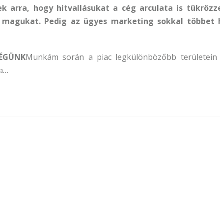
 arra, hogy hitvallásukat a cég arculata is tükrözz
 magukat. Pedig az ügyes marketing sokkal többet 
CÉGÜNK
Munkám során a piac legkülönbözőbb területein 
ta…