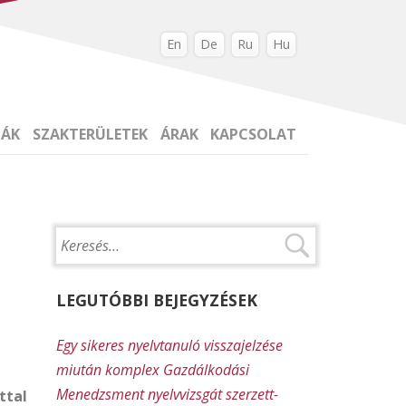
En
De
Ru
Hu
IÁK
SZAKTERÜLETEK
ÁRAK
KAPCSOLAT
LEGUTÓBBI BEJEGYZÉSEK
Egy sikeres nyelvtanuló visszajelzése
miután komplex Gazdálkodási
Menedzsment nyelvvizsgát szerzett-
ttal