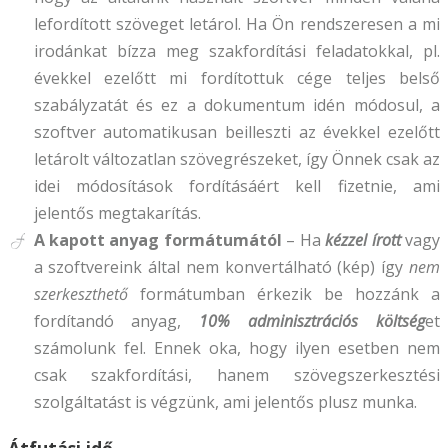
lefordított szöveget letárol. Ha Ön rendszeresen a mi
irodánkat bízza meg szakfordítási feladatokkal, pl.
évekkel ezelőtt mi fordítottuk cége teljes belső
szabályzatát és ez a dokumentum idén módosul, a
szoftver automatikusan beilleszti az évekkel ezelőtt
letárolt változatlan szövegrészeket, így Önnek csak az
idei módosítások fordításáért kell fizetnie, ami
jelentős megtakarítás.
A kapott anyag formátumától
– Ha
kézzel írott
vagy
a szoftvereink által nem konvertálható (kép) így
nem
szerkeszthető
formátumban érkezik be hozzánk a
fordítandó anyag,
10% adminisztrációs költség
et
számolunk fel. Ennek oka, hogy ilyen esetben nem
csak szakfordítási, hanem szövegszerkesztési
szolgáltatást is végzünk, ami jelentős plusz munka.
Átfutási idő