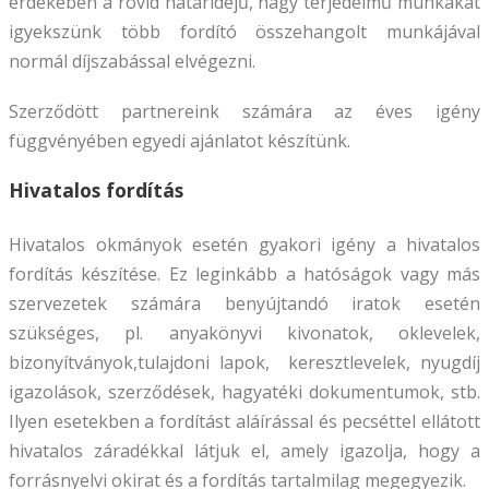
érdekében a rövid határidejű, nagy terjedelmű munkákat
igyekszünk több fordító összehangolt munkájával
normál díjszabással elvégezni.
Szerződött partnereink számára az éves igény
függvényében egyedi ajánlatot készítünk.
Hivatalos fordítás
Hivatalos okmányok esetén gyakori igény a hivatalos
fordítás készítése. Ez leginkább a hatóságok vagy más
szervezetek számára benyújtandó iratok esetén
szükséges, pl. anyakönyvi kivonatok, oklevelek,
bizonyítványok,tulajdoni lapok, keresztlevelek, nyugdíj
igazolások, szerződések, hagyatéki dokumentumok, stb.
Ilyen esetekben a fordítást aláírással és pecséttel ellátott
hivatalos záradékkal látjuk el, amely igazolja, hogy a
forrásnyelvi okirat és a fordítás tartalmilag megegyezik.