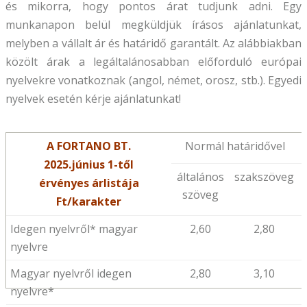
és mikorra, hogy pontos árat tudjunk adni. Egy
munkanapon belül megküldjük írásos ajánlatunkat,
melyben a vállalt ár és határidő garantált. Az alábbiakban
közölt árak a legáltalánosabban előforduló európai
nyelvekre vonatkoznak (angol, német, orosz, stb.). Egyedi
nyelvek esetén kérje ajánlatunkat!
A FORTANO BT.
Normál határidővel
2025
.június 1-től
általános
szakszöveg
érvényes árlistája
szöveg
Ft/karakter
Idegen nyelvről* magyar
2,60
2,80
nyelvre
Magyar nyelvről idegen
2,80
3,10
nyelvre*