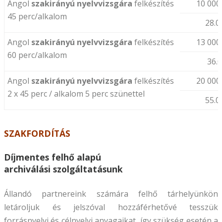
Angol
szakirányú nyelvvizsgára
felkészítés
10 000
45 perc/alkalom
28.0
Angol
szakirányú nyelvvizsgára
felkészítés
13 000
60 perc/alkalom
36.
Angol
szakirányú nyelvvizsgára
felkészítés
20 000
2 x 45 perc / alkalom 5 perc szünettel
55.0
SZAKFORDÍTÁS
Díjmentes felhő alapú
archiválási szolgáltatásunk
Állandó partnereink számára felhő tárhelyünkön
letároljuk és jelszóval hozzáférhetővé tesszük
forrásnyelvi és célnyelvi anyagaikat, így szükség esetén a