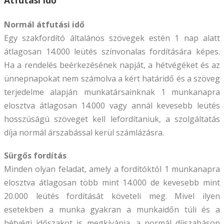
Normál átfutási idő
Egy szakfordító általános szövegek estén 1 nap alatt
átlagosan 14.000 leütés színvonalas fordítására képes.
Ha a rendelés beérkezésének napját, a hétvégéket és az
ünnepnapokat nem számolva a kért határidő és a szöveg
terjedelme alapján munkatársainknak 1 munkanapra
elosztva átlagosan 14.000 vagy annál kevesebb leütés
hosszúságú szöveget kell lefordítaniuk, a szolgáltatás
díja normál árszabással kerül számlázásra.
Sürgős fordítás
Minden olyan feladat, amely a fordítóktól 1 munkanapra
elosztva átlagosan több mint 14.000 de kevesebb mint
20.000 leütés fordítását követeli meg. Mivel ilyen
esetekben a munka gyakran a munkaidőn túli és a
hétvégi időszakot is megkívánja, a normál díjszabáson