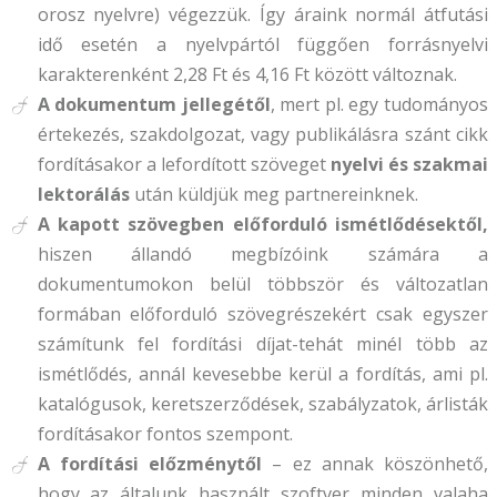
orosz nyelvre) végezzük. Így áraink normál átfutási
idő esetén a nyelvpártól függően forrásnyelvi
karakterenként 2,28 Ft és 4,16 Ft között változnak.
A dokumentum jellegétől
, mert pl. egy tudományos
értekezés, szakdolgozat, vagy publikálásra szánt cikk
fordításakor a lefordított szöveget
nyelvi és szakmai
lektorálás
után küldjük meg partnereinknek.
A kapott szövegben előforduló ismétlődésektől,
hiszen állandó megbízóink számára a
dokumentumokon belül többször és változatlan
formában előforduló szövegrészekért csak egyszer
számítunk fel fordítási díjat-tehát minél több az
ismétlődés, annál kevesebbe kerül a fordítás, ami pl.
katalógusok, keretszerződések, szabályzatok, árlisták
fordításakor fontos szempont.
A fordítási előzménytől
– ez annak köszönhető,
hogy az általunk használt szoftver minden valaha