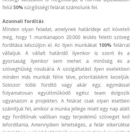
felül
50%
sürgősségi felárat számolunk fel.
Azonnali fordítás
Minden olyan feladat, amelynek határideje azt követeli
meg, hogy 1 munkanapon 20.000 leütés feletti szöveg
fordítása készüljön el. Az ilyen munkákat
100%
felárral
vállaljuk. A vállalt határidő ilyenkor is szent és a
gyorsaság ilyenkor sem mehet a minőség és a
szöveghűség rovására. A szolgáltatást ilyen esetekben
minden más munkát félre téve, prioritásként kezeljük.
Sokszor több fordító vagy akár egy, egymással
folyamatosan együttműködő egész team dolgozik
ugyanazon a projekten. A felárat csak olyan esetben
számítjuk fel, amikor a munka jellege miatt egy nap alatt
egy fordítónak valóban nagy terjedelmű szöveget kell
lefordítania. Amennyiben lehetséges, a felár elkerülése