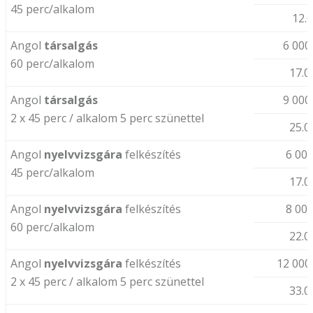
45 perc/alkalom
12.
Angol
társalgás
6 000
60 perc/alkalom
17.0
Angol
társalgás
9 000
2 x 45 perc / alkalom 5 perc szünettel
25.0
Angol
nyelvvizsgára
felkészítés
6 000
45 perc/alkalom
17.0
Angol
nyelvvizsgára
felkészítés
8 000
60 perc/alkalom
22.0
Angol
nyelvvizsgára
felkészítés
12 000
2 x 45 perc / alkalom 5 perc szünettel
33.0