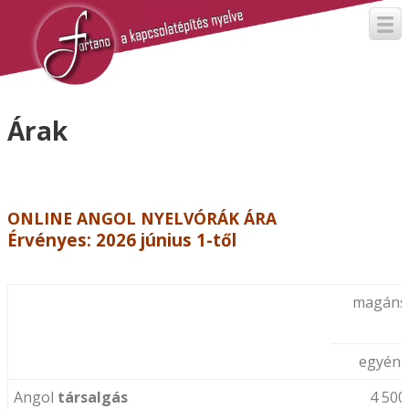
Árak
ONLINE ANGOL NYELVÓRÁK ÁRA
Érvényes: 2026 június 1-től
magáns
egyéni
Angol
társalgás
4 500