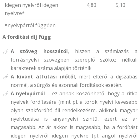
Idegen nyelvről idegen
4,80
5,10
nyelvre*
*nyelvpártól függően.
A fordítási díj függ
A szöveg hosszától
, hiszen a számlázás a
forrásnyelvi szövegben szereplő szóköz nélküli
karakterek száma alapján történik.
A kívánt átfutási időtől
, mert eltérő a díjszabás
normál, a sürgős és azonnali fordítások esetén.
A nyelvpártól
– ez annak köszönhető, hogy a ritka
nyelvek fordítására (mint pl. a török nyelv) kevesebb
olyan szakfordító áll rendelkezésre, akiknek magyar
nyelvtudása is anyanyelvi szintű, ezért az ár
magasabb. Az ár akkor is magasabb, ha a fordítást
idegen nyelvről idegen nyelvre (pl. angol nyelvről