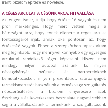
iránti bizalom építése és növelése.
A CÉGES ARCULAT A CÉGÜNK ARCA, HITVALLÁSA
Aki engem ismer, tudja, hogy értékesítő vagyok és nem
profi marketinges. Hogy miért vettem mégis a
bátorságot arra, hogy ennek ellenére a céges arculat
fontosságáról írjak, annak oka pontosan az, hogy
értékesítő vagyok. Ebben a szerepkörben tapasztaltam
meg leginkább, hogy mennyivel könnyebb egy egységes
arculattal rendelkező céget képviselni. Hiszen nem
mindegy milyen autóból szállunk ki, milyen
névjegykártyát nyújtunk át partnereinknek
bemutatkozáskor, milyen prezentációt, szóróanyagot,
termékismertetőt használunk a termék vagy szolgáltatás
népszerűsítésére, a bizalom elnyerésére. Ezek
összhangja és következetes használata nagymértékben
segíti a vállalkozásunk a termékünk, a szolgáltatásunk