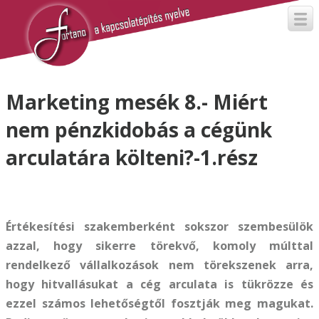
Marketing mesék 8.- Miért
nem pénzkidobás a cégünk
arculatára költeni?-1.rész
Értékesítési szakemberként sokszor szembesülök
azzal, hogy sikerre törekvő, komoly múlttal
rendelkező vállalkozások nem törekszenek arra,
hogy hitvallásukat a cég arculata is tükrözze és
ezzel számos lehetőségtől fosztják meg magukat.