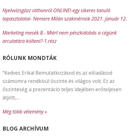
Nyelvvizsgázz otthonról ONLINE!-egy sikeres tanuló
tapasztalatai- Nemere Milán szakmérnök 2021. január 12.
Marketing mesék 8.- Miért nem pénzkidobás a cégünk
arculatára költeni?-1.rész
RÓLUNK MONDTÁK
“Kedves Erika! Bemutatkozásod és az előadásod
számomra rendkívül őszinte és világos volt. Ez az
őszinteség a prezentáció teljes idejében erőteljesen
átjött,…
Még több vélemény »
BLOG ARCHÍVUM