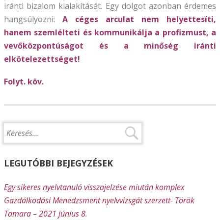
iránti bizalom kialakítását. Egy dolgot azonban érdemes
hangsúlyozni:
A céges arculat nem helyettesíti,
hanem szemlélteti és kommunikálja a profizmust, a
vevőközpontúságot és a minőség iránti
elkötelezettséget!
Folyt. köv.
LEGUTÓBBI BEJEGYZÉSEK
Egy sikeres nyelvtanuló visszajelzése miután komplex
Gazdálkodási Menedzsment nyelvvizsgát szerzett- Török
Tamara – 2021 június 8.